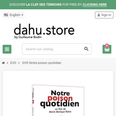
DISCOVER
LA CLEF DES TERROIRS
FOR FREE BY
CLICKING HERE
English
person
Sign in
0
view_headline
search
chevron_right
chevron_right
DVD
DVD Notre poison quotidien