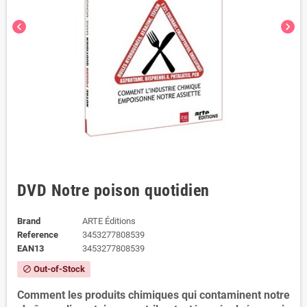
chevron_left
chevron_right
DVD Notre poison quotidien
Brand
ARTE Éditions
Reference
3453277808539
EAN13
3453277808539
Out-of-Stock
block
Comment les produits chimiques qui contaminent notre