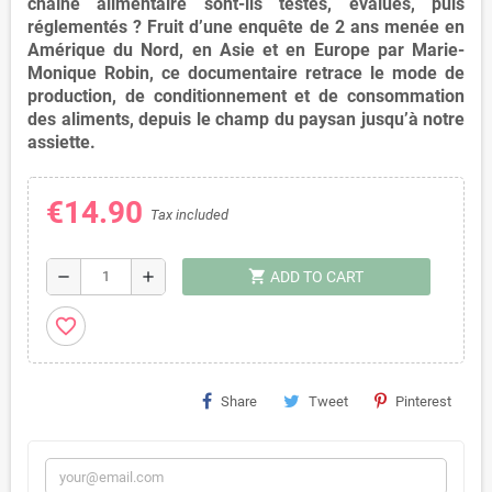
chaîne alimentaire sont-ils testés, évalués, puis
réglementés ?
Fruit d’une
enquête de 2 ans
menée en
Amérique du Nord
, en
Asie
et en
Europe
par
Marie-
Monique Robin
, ce documentaire retrace le
mode de
production
, de
conditionnement
et de
consommation
des aliments
, depuis le
champ du paysan
jusqu’à
notre
assiette
.
€14.90
Tax included
shopping_cart
remove
add
ADD TO CART
favorite_border
Share
Tweet
Pinterest