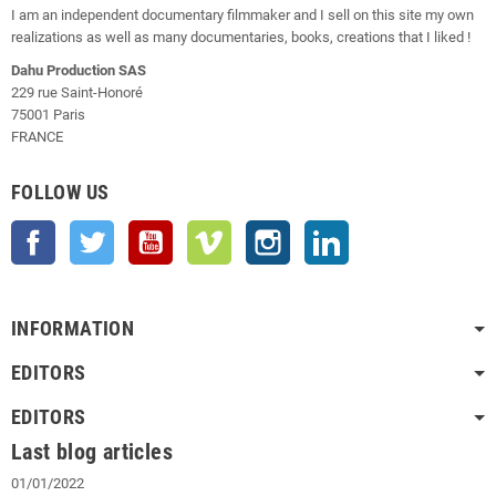
I am an independent documentary filmmaker and I sell on this site my own
realizations as well as many documentaries, books, creations that I liked !
Dahu Production SAS
229 rue Saint-Honoré
75001 Paris
FRANCE
FOLLOW US
Facebook
Twitter
YouTube
Vimeo
Instagram
LinkedIn
INFORMATION
EDITORS
EDITORS
Last blog articles
01/01/2022