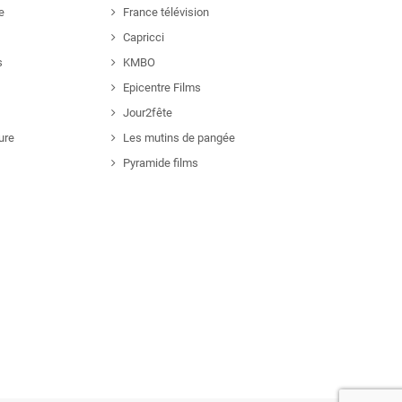
e
France télévision
Capricci
s
KMBO
Epicentre Films
Jour2fête
ure
Les mutins de pangée
Pyramide films