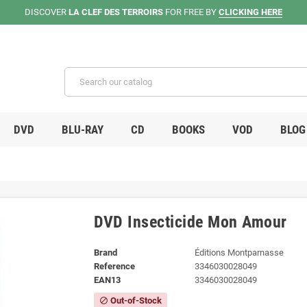
DISCOVER
LA CLEF DES TERROIRS
FOR FREE BY
CLICKING HERE
DVD
BLU-RAY
CD
BOOKS
VOD
BLOG
DVD Insecticide Mon Amour
Brand
Éditions Montparnasse
Reference
3346030028049
EAN13
3346030028049
Out-of-Stock
block