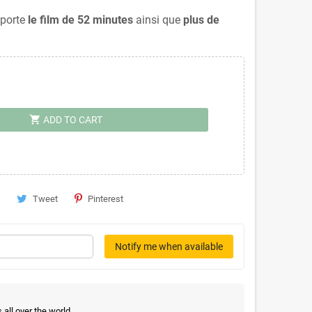
porte
le film de 52 minutes
ainsi que
plus de
shopping_cart
ADD TO CART
Tweet
Pinterest
Notify me when available
all over the world