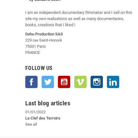
I am an independent documentary filmmaker and I sell on this
site my own realizations as well as many documentaries,
books, creations that I liked !
Dahu Production SAS
229 rue Saint-Honoré
75001 Paris
FRANCE
FOLLOW US
Facebook
Twitter
YouTube
Vimeo
Instagram
LinkedIn
Last blog articles
01/01/2022
La Clef des Terroirs
See all