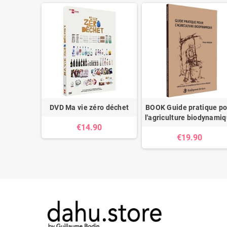
 100% Bio
DVD Ma vie zéro déchet
BOOK Guide pratique po
l'agriculture biodynami
0
€14.90
€19.90