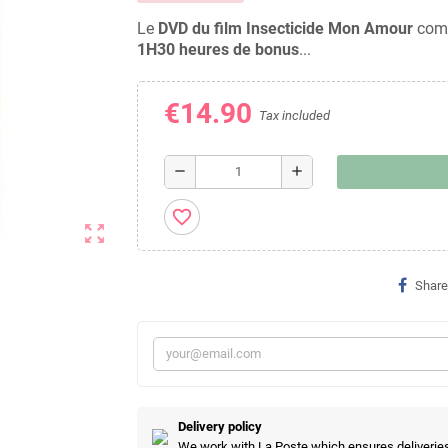
Le
DVD du film Insecticide Mon Amour
com
1H30 heures de bonus
...
€14.90
Tax included
remove
add
favorite_border
zoom_out_map
Share
Delivery policy
We work with La Poste which ensures deliveries 