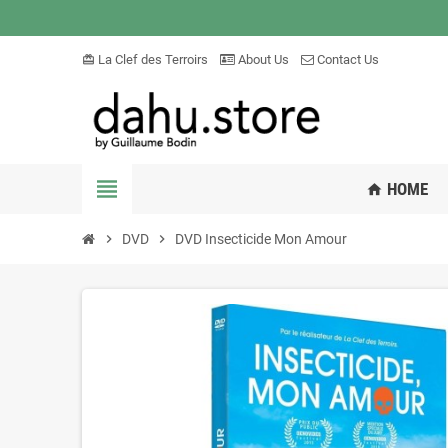
La Clef des Terroirs
About Us
Contact Us
card_giftcard
view_headline
HOME
home
chevron_right
DVD
chevron_right
DVD Insecticide Mon Amour