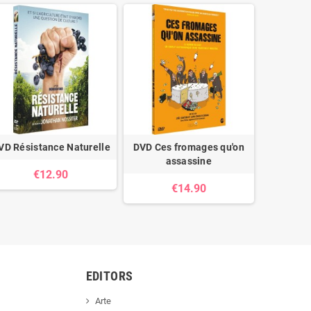
VD Résistance Naturelle
DVD Ces fromages qu'on
DVD La C
assassine
€12.90
€14.90
EDITORS
Arte