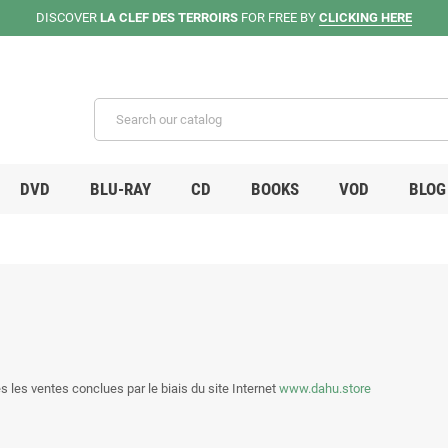
DISCOVER
LA CLEF DES TERROIRS
FOR FREE BY
CLICKING HERE
DVD
BLU-RAY
CD
BOOKS
VOD
BLOG
 les ventes conclues par le biais du site Internet
www.dahu.store