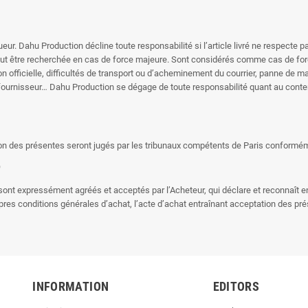
ur. Dahu Production décline toute responsabilité si l’article livré ne respecte pas
ut être recherchée en cas de force majeure. Sont considérés comme cas de force ma
tion officielle, difficultés de transport ou d’acheminement du courrier, panne d
n fournisseur… Dahu Production se dégage de toute responsabilité quant au conte
tation des présentes seront jugés par les tribunaux compétents de Paris conforméme
r
sont expressément agréés et acceptés par l’Acheteur, qui déclare et reconnaît en
pres conditions générales d’achat, l’acte d’achat entraînant acceptation des pr
INFORMATION
EDITORS