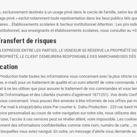
xclusivement destinés à un usage privé dans le cercle de famille, selon les dis
sage privé » exclut notamment toute représentation dans les lieux publics tels qu
ires… Établissements scolaires & Secteur institutionnel Attention : Les prix indi
institutionnel, aux enseignants et établissements scolaires, nous consulter au +3
Transfert de risques
 EXPRESSE ENTRE LES PARTIES, LE VENDEUR SE RÉSERVE LA PROPRIÉTÉ DE
PROPRIÉTÉ, LE CLIENT DEMEURERA RESPONSABLE DES MARCHANDISES DÈS 
ication
 Production traite toutes les informations vous concernant avec la plus stricte 
, e-mail) pour un traitement de qualité et un suivi attentif de votre commande.
t à ne les utiliser que pour assurer le traitement de vos commandes et vous tenir
e l’Informatique et des Libertés (numéro d’agrément 1871251). Vos droits Confo
vous concernant. Vous pouvez être amenés à être informés de nos offres par mail 
 Par mail à shop(at)dahu.store Par courrier à : Dahu Production - 229 rue Saint 
ice personnalisé au cours de votre navigation sur notre site, nous utilisons des 
fuser, l’accès à ces services peut se révéler altéré, voire impossible. Les cooki
iennent des informations confidentielles comme votre nom, numéro de carte…, m
r lesquelles vous aviez navigué. En outre, un message d’alerte vous demande au