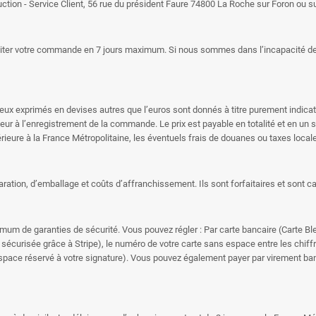
ion - Service Client, 56 rue du président Faure 74800 La Roche sur Foron ou su
aiter votre commande en 7 jours maximum. Si nous sommes dans l’incapacité de
 Ceux exprimés en devises autres que l’euros sont donnés à titre purement indica
igueur à l’enregistrement de la commande. Le prix est payable en totalité et en
rieure à la France Métropolitaine, les éventuels frais de douanes ou taxes locale
aration, d’emballage et coûts d’affranchissement. Ils sont forfaitaires et sont
m de garanties de sécurité. Vous pouvez régler : Par carte bancaire (Carte Bl
 sécurisée grâce à Stripe), le numéro de votre carte sans espace entre les chiffre
space réservé à votre signature). Vous pouvez également payer par virement banc