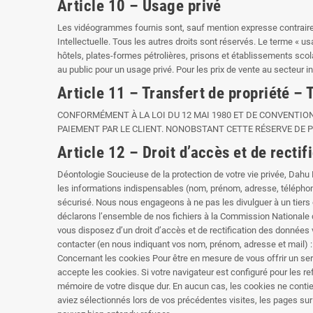
Article 10 – Usage privé
Les vidéogrammes fournis sont, sauf mention expresse contraire, e
Intellectuelle. Tous les autres droits sont réservés. Le terme « u
hôtels, plates-formes pétrolières, prisons et établissements scola
au public pour un usage privé. Pour les prix de vente au secteur 
Article 11 – Transfert de propriété – 
CONFORMÉMENT À LA LOI DU 12 MAI 1980 ET DE CONVENTION
PAIEMENT PAR LE CLIENT. NONOBSTANT CETTE RÉSERVE DE 
Article 12 – Droit d’accès et de rectif
Déontologie Soucieuse de la protection de votre vie privée, Dahu
les informations indispensables (nom, prénom, adresse, téléphone
sécurisé. Nous nous engageons à ne pas les divulguer à un tiers e
déclarons l’ensemble de nos fichiers à la Commission Nationale d
vous disposez d’un droit d’accès et de rectification des données 
contacter (en nous indiquant vos nom, prénom, adresse et mail) :
Concernant les cookies Pour être en mesure de vous offrir un serv
accepte les cookies. Si votre navigateur est configuré pour les re
mémoire de votre disque dur. En aucun cas, les cookies ne cont
aviez sélectionnés lors de vos précédentes visites, les pages su