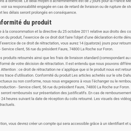
 à domicile. Le délai moyen d’acheminement est de 2 jours pour la France Métrop
voir sa responsabilité engagée en cas de retard de livraison ou de rupture de sto
 et les délais seront prolongés en conséquence.
nformité du produit
ve à la consommation et la directive du 25 octobre 2011 relative aux droits des 
on du produit, l’exercice de ce droit doit faire l’objet d’une déclaration écrite d
l’exercice de ce droit de rétractation, vous aurez 14 (quatorze) jours pour retou
- Service client, 56 rue du président Faure, 74800 La Roche sur Foron.
 produits retournés ainsi que les frais de livraison standard (correspondant au
informé de votre décision de rétractation. Il est entendu que nous pouvons diffé
ttention : ce droit de rétractation ne s’applique que si le produit nous est reto
ns trace d’utilisation. Conformité du produit Les articles achetés sur le site Dah
défectueux ou non conforme, nous nous engageons à vous l’échanger ou le rembou
 Production - Service client, 56 rue du président Faure, 74800 La Roche sur Foron
us seront remboursés sur présentation des justificatifs. En cas de remboursement 
 24 heures suivant la date de réception du colis retourné. Les visuels des vidéo
ractuels.
ion, vous devrez créer un compte qui sera accessible grâce à un identifiant et 