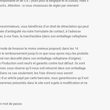
olitaine et de 5 à 7 jours pour la Belgique et la Suisse, mais il
cks. Attention : si vous choisissez de régler par virement
consommateurs, vous bénéficiez d’un droit de rétractation qui peut
énuée d’ambiguïté via notre formulaire de contact, à l’adresse
rner, à vos frais, la marchandise (dans son emballage cellophane
 mode de livraison le moins onéreux proposé) dans les 14
rer le remboursement jusqu’à ce que nous ayons reçu les produits
urné non descellé (dans son emballage cellophane d’origine) :
u Production sont neufs et garantis contre tout défaut. Ils sont
rser, sous réserve qu’il nous soit retourné dans son emballage
. Dans ce cas seulement, les frais d'envoi vous seront
d’un article payé par carte bancaire, nous garantissons qu’il est
grammes présentés dans le site sont sujets à modification et ne
un mot de passe.