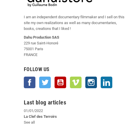
I am an independent documentary filmmaker and I sell on this
site my own realizations as well as many documentaries,
books, creations that I liked !
Dahu Production SAS
229 rue Saint-Honoré
75001 Paris
FRANCE
FOLLOW US
Facebook
Twitter
YouTube
Vimeo
Instagram
LinkedIn
Last blog articles
01/01/2022
La Clef des Terroirs
See all