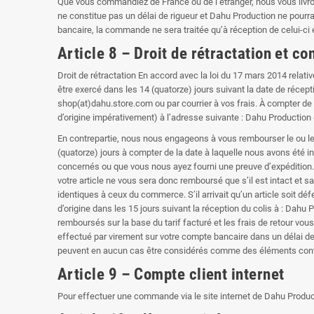
Que vous commandiez de France ou de l’étranger, nous vous livrons
ne constitue pas un délai de rigueur et Dahu Production ne pourra 
bancaire, la commande ne sera traitée qu’à réception de celui-ci
Article 8 – Droit de rétractation et co
Droit de rétractation En accord avec la loi du 17 mars 2014 relati
être exercé dans les 14 (quatorze) jours suivant la date de récepti
shop(at)dahu.store.com ou par courrier à vos frais. À compter de 
d’origine impérativement) à l’adresse suivante : Dahu Production 
En contrepartie, nous nous engageons à vous rembourser le ou les
(quatorze) jours à compter de la date à laquelle nous avons été 
concernés ou que vous nous ayez fourni une preuve d’expédition. A
votre article ne vous sera donc remboursé que s’il est intact et sa
identiques à ceux du commerce. S’il arrivait qu’un article soit 
d’origine dans les 15 jours suivant la réception du colis à : Dahu
remboursés sur la base du tarif facturé et les frais de retour vo
effectué par virement sur votre compte bancaire dans un délai de
peuvent en aucun cas être considérés comme des éléments cont
Article 9 – Compte client internet
Pour effectuer une commande via le site internet de Dahu Product