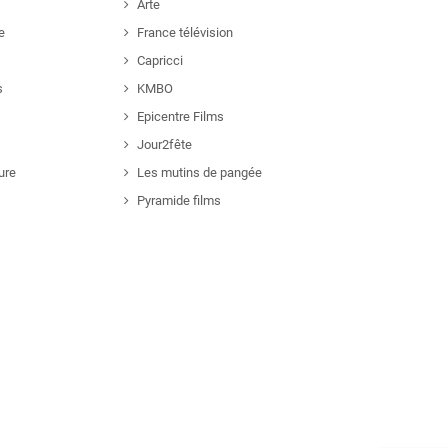
Arte
e
France télévision
Capricci
s
KMBO
Epicentre Films
Jour2fête
ure
Les mutins de pangée
Pyramide films