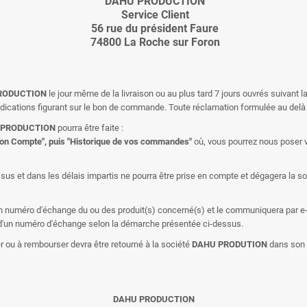
DAHU PRODUCTION
Service Client
56 rue du président Faure
74800 La Roche sur Foron
RODUCTION
le jour même de la livraison ou au plus tard 7 jours ouvrés suivant la
ndications figurant sur le bon de commande. Toute réclamation formulée au delà 
 PRODUCTION
pourra être faite :
on Compte", puis "Historique de vos commandes"
où, vous pourrez nous poser v
ssus et dans les délais impartis ne pourra être prise en compte et dégagera la s
n numéro d'échange du ou des produit(s) concerné(s) et le communiquera par e-
ur d'un numéro d'échange selon la démarche présentée ci-dessus.
er ou à rembourser devra être retourné à la société
DAHU PRODUTION
dans son 
DAHU PRODUCTION