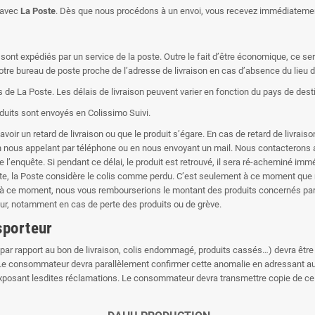
t avec
La Poste
. Dès que nous procédons à un envoi, vous recevez immédiatement
ont expédiés par un service de la poste. Outre le fait d’être économique, ce servi
 bureau de poste proche de l’adresse de livraison en cas d’absence du lieu de li
de La Poste. Les délais de livraison peuvent varier en fonction du pays de desti
oduits sont envoyés en Colissimo Suivi.
avoir un retard de livraison ou que le produit s’égare. En cas de retard de livrai
 nous appelant par téléphone ou en nous envoyant un mail. Nous contacterons a
 l’enquête. Si pendant ce délai, le produit est retrouvé, il sera ré-acheminé im
nquête, la Poste considère le colis comme perdu. C’est seulement à ce moment q
s à ce moment, nous vous rembourserions le montant des produits concernés par 
teur, notamment en cas de perte des produits ou de grève.
sporteur
 par rapport au bon de livraison, colis endommagé, produits cassés…) devra être
Le consommateur devra parallèlement confirmer cette anomalie en adressant au t
osant lesdites réclamations. Le consommateur devra transmettre copie de ce cour