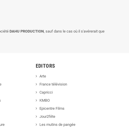
société
DAHU PRODUCTION
, sauf dans le cas où il s'avérerait que
EDITORS
Arte
e
France télévision
Capricci
s
KMBO
Epicentre Films
Jour2fête
ure
Les mutins de pangée