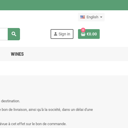
English
0
search
person
Sign in
€0.00
WINES
 destination.
bon de livraison, ainsi qu'à la société, dans un délai d'une
prévue à cet effet sur le bon de commande.