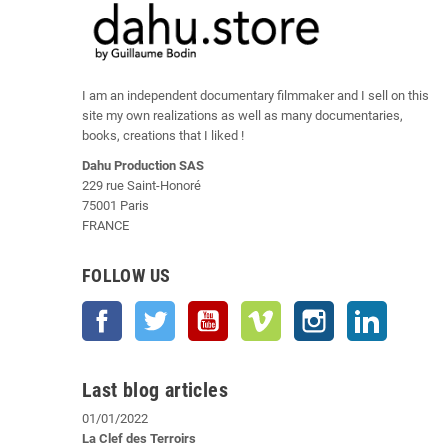
I am an independent documentary filmmaker and I sell on this
site my own realizations as well as many documentaries,
books, creations that I liked !
Dahu Production SAS
229 rue Saint-Honoré
75001 Paris
FRANCE
FOLLOW US
Facebook
Twitter
YouTube
Vimeo
Instagram
LinkedIn
Last blog articles
01/01/2022
La Clef des Terroirs