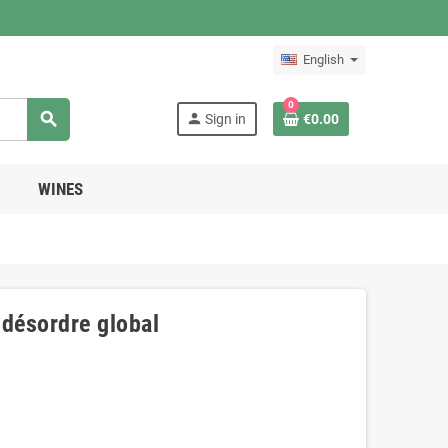
English
0
search
person
Sign in
€0.00
WINES
 désordre global