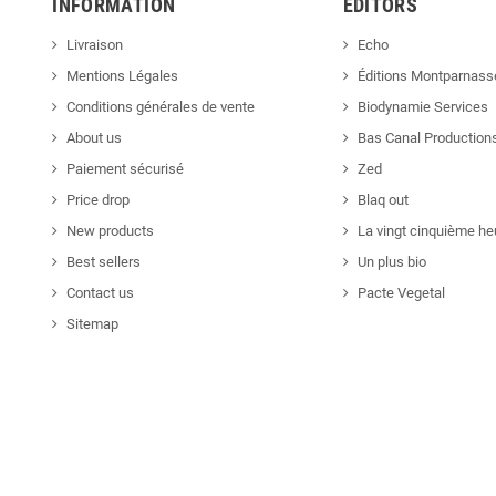
INFORMATION
EDITORS
Livraison
Echo
Mentions Légales
Éditions Montparnass
Conditions générales de vente
Biodynamie Services
About us
Bas Canal Production
Paiement sécurisé
Zed
Price drop
Blaq out
New products
La vingt cinquième he
Best sellers
Un plus bio
Contact us
Pacte Vegetal
Sitemap