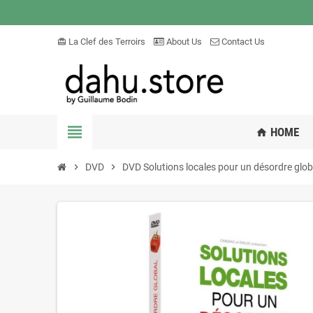
La Clef des Terroirs
About Us
Contact Us
card_giftcard
view_headline
HOME
home
chevron_right
DVD
chevron_right
DVD Solutions locales pour un désordre glob