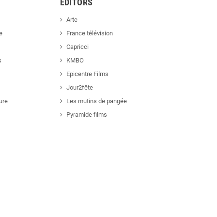
EDITORS
Arte
e
France télévision
Capricci
s
KMBO
Epicentre Films
Jour2fête
ure
Les mutins de pangée
Pyramide films