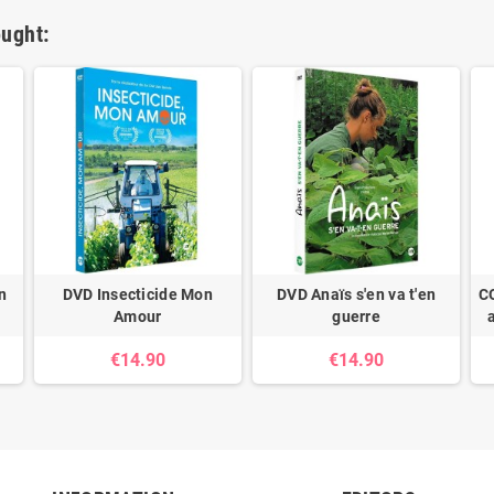
ught:
n
DVD Insecticide Mon
DVD Anaïs s'en va t'en
C
Amour
guerre
€14.90
€14.90