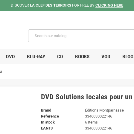
DISCOVER
LA CLEF DES TERROIRS
FOR FREE BY
CLICKING HERE
DVD
BLU-RAY
CD
BOOKS
VOD
BLOG
al
DVD Solutions locales pour un
Brand
Éditions Montparnasse
Reference
3346030022146
In stock
6 Items
EAN13
3346030022146