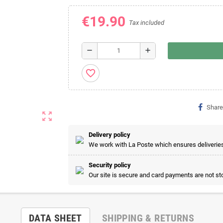
€19.90
Tax included
remove
add
favorite_border
Share
zoom_out_map
Delivery policy
We work with La Poste which ensures deliveries 
Security policy
Our site is secure and card payments are not sto
DATA SHEET
SHIPPING & RETURNS