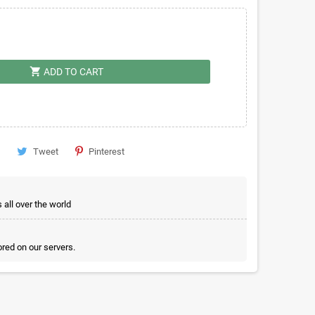
shopping_cart
ADD TO CART
Tweet
Pinterest
all over the world
red on our servers.