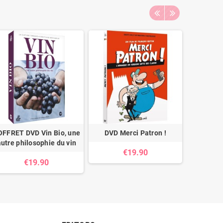
OFFRET DVD Vin Bio, une
DVD Merci Patron !
DVD La C
autre philosophie du vin
€19.90
€19.90