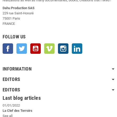
realizations as well as many documentaries, books, creations that I liked !
Dahu Production SAS
229 rue Saint-Honoré
75001 Paris
FRANCE
FOLLOW US
Facebook
Twitter
YouTube
Vimeo
Instagram
LinkedIn
INFORMATION
EDITORS
EDITORS
Last blog articles
01/01/2022
La Clef des Terroirs
See all