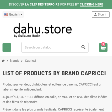
DISCOVER
LA CLEF DES TERROIRS
FOR FREE BY
CLICKING HERE
English
person
Sign in
0
view_headline
search
chevron_right
chevron_right
Brands
Capricci
LIST OF PRODUCTS BY BRAND CAPRICCI
Producteur, vendeur, distributeur et éditeur de cinéma, CAPRICCI est un
label cinéphile indépendant.
Aujourd'hui, CAPRICCI diffuse en salle, en VOD et en DVD des films inédits
et des films de répertoire.
Présent dans les plus grands festivals, CAPRICCI représente également