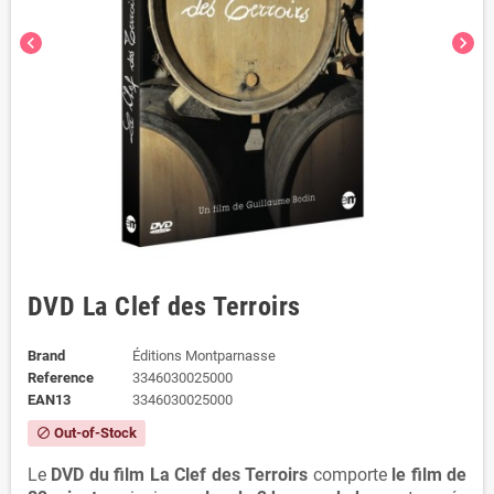
chevron_left
chevron_right
DVD La Clef des Terroirs
Brand
Éditions Montparnasse
Reference
3346030025000
EAN13
3346030025000
Out-of-Stock
block
Le
DVD du film La Clef des Terroirs
comporte
le film de