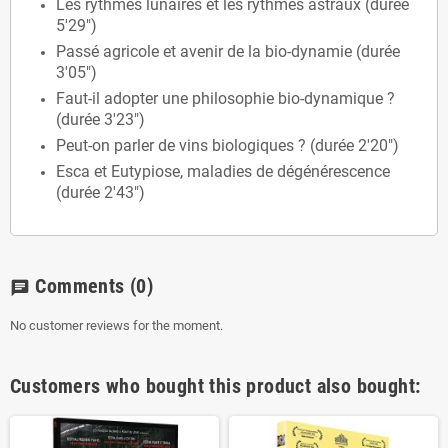
Les rythmes lunaires et les rythmes astraux (durée
5'29")
Passé agricole et avenir de la bio-dynamie (durée
3'05")
Faut-il adopter une philosophie bio-dynamique ?
(durée 3'23")
Peut-on parler de vins biologiques ? (durée 2'20")
Esca et Eutypiose, maladies de dégénérescence
(durée 2'43")
Comments
(0)
chat
No customer reviews for the moment.
Customers who bought this product also bought: