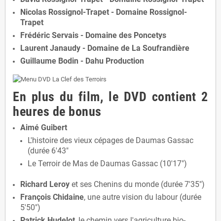
Nicolas Rossignol-Trapet - Domaine Rossignol-
Trapet
Frédéric Servais - Domaine des Poncetys
Laurent Janaudy - Domaine de La Soufrandière
Guillaume Bodin - Dahu Production
En plus du film, le DVD contient 2
heures de bonus
Aimé Guibert
L'histoire des vieux cépages de Daumas Gassac
(durée 6'43"
Le Terroir de Mas de Daumas Gassac (10'17")
Richard Leroy
et ses Chenins du monde (durée 7'35")
François Chidaine
, une autre vision du labour (durée
5'50")
Patrick Hudelot
, le chemin vers l'agriculture bio-