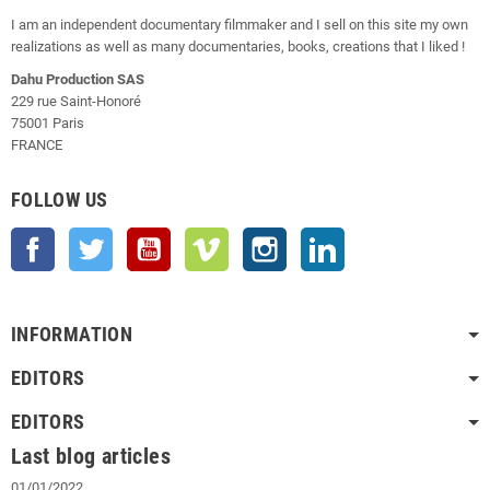
I am an independent documentary filmmaker and I sell on this site my own
realizations as well as many documentaries, books, creations that I liked !
Dahu Production SAS
229 rue Saint-Honoré
75001 Paris
FRANCE
FOLLOW US
Facebook
Twitter
YouTube
Vimeo
Instagram
LinkedIn
INFORMATION
EDITORS
EDITORS
Last blog articles
01/01/2022