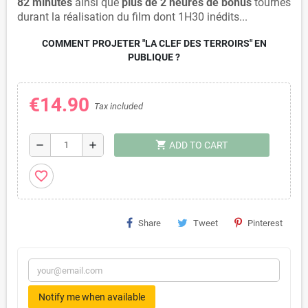
82 minutes
ainsi que
plus de 2 heures de bonus
tournés
durant la réalisation du film dont 1H30 inédits...
COMMENT PROJETER "LA CLEF DES TERROIRS" EN
PUBLIQUE ?
€14.90
Tax included
shopping_cart
remove
add
ADD TO CART
favorite_border
Share
Tweet
Pinterest
Notify me when available