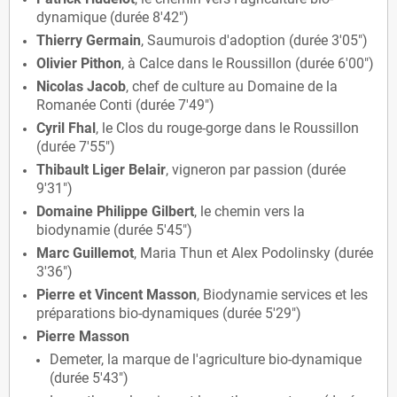
dynamique (durée 8'42")
Thierry Germain
, Saumurois d'adoption (durée 3'05")
Olivier Pithon
, à Calce dans le Roussillon (durée 6'00")
Nicolas Jacob
, chef de culture au Domaine de la
Romanée Conti (durée 7'49")
Cyril Fhal
, le Clos du rouge-gorge dans le Roussillon
(durée 7'55")
Thibault Liger Belair
, vigneron par passion (durée
9'31")
Domaine Philippe Gilbert
, le chemin vers la
biodynamie (durée 5'45")
Marc Guillemot
, Maria Thun et Alex Podolinsky (durée
3'36")
Pierre et Vincent Masson
, Biodynamie services et les
préparations bio-dynamiques (durée 5'29")
Pierre Masson
Demeter, la marque de l'agriculture bio-dynamique
(durée 5'43")