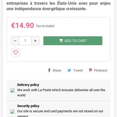
entreprises à travers les États-Unis avec pour enjeu
une indépendance énergétique croissante.
€14.90
Tax included
shopping_cart
remove
add
ADD TO CART
favorite_border
Share
Tweet
Pinterest
Delivery policy
We work with La Poste which ensures deliveries all over the
world
Security policy
Our site is secure and card payments are not stored on our
servers.