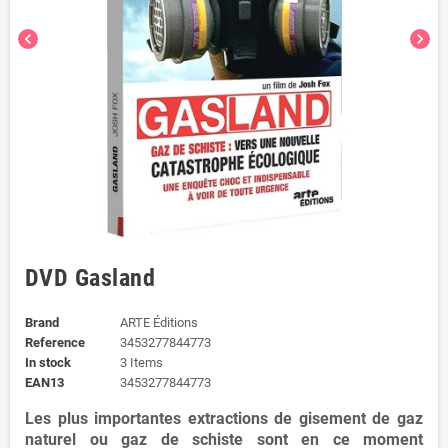
chevron_left
chevron_right
DVD Gasland
Brand
ARTE Éditions
Reference
3453277844773
In stock
3 Items
EAN13
3453277844773
Les plus importantes extractions de gisement de gaz
naturel ou gaz de schiste sont en ce moment