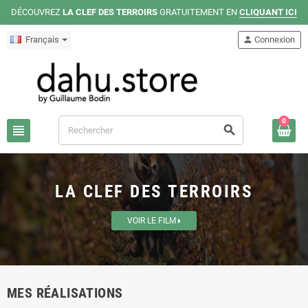
DÉCOUVREZ
LA CLEF DES TERROIRS
GRATUITEMENT EN
CLIQUANT ICI
Français
person
Connexion
0
view_headline
search
LA CLEF DES TERROIRS
VOIR LE FILM
MES RÉALISATIONS