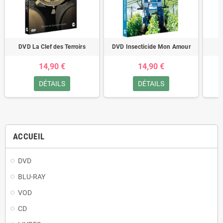
DVD La Clef des Terroirs
DVD Insecticide Mon Amour
D
14,90 €
14,90 €
DÉTAILS
DÉTAILS
ACCUEIL
DVD
BLU-RAY
VOD
CD