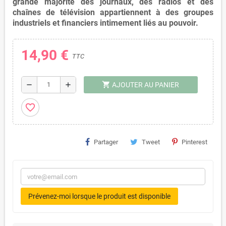
grande majorité des journaux, des radios et des
chaînes de télévision appartiennent à des groupes
industriels et financiers intimement liés au pouvoir.
14,90 €
TTC
shopping_cart
remove
add
AJOUTER AU PANIER
favorite_border
Partager
Tweet
Pinterest
Prévenez-moi lorsque le produit est disponible