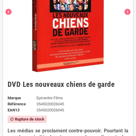
chevron_left
chevron_right
DVD Les nouveaux chiens de garde
Marque
Epicentre Films
Référence
3545020026045
EAN13
3545020026045
Rupture de stock
block
Les médias se proclament contre-pouvoir. Pourtant la