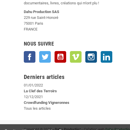
documentaires, livres, créations qui m'ont plu !
Dahu Production SAS
229 rue Saint-Honoré
75001 Paris
FRANCE
NOUS SUIVRE
Facebook
Twitter
YouTube
Vimeo
Instagram
LinkedIn
Derniers articles
01/01/2022
La Clef des Terroirs
12/12/2021
Crowdfunding Vigneronnes
Tous les articles
Copyright © 2022
- Dahu Production
- Création web
Dahu Productio