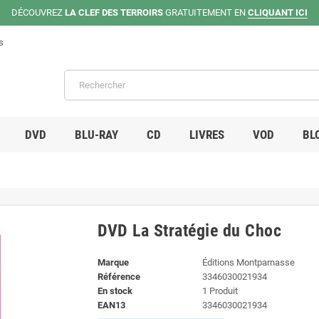
DÉCOUVREZ
LA CLEF DES TERROIRS
GRATUITEMENT EN
CLIQUANT ICI
s
DVD
BLU-RAY
CD
LIVRES
VOD
BL
DVD La Stratégie du Choc
Marque
Éditions Montparnasse
Référence
3346030021934
En stock
1 Produit
EAN13
3346030021934