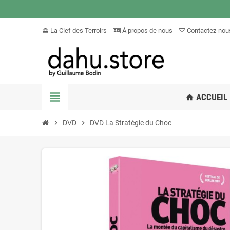
La Clef des Terroirs
À propos de nous
Contactez-nou
card_giftcard
view_headline
ACCUEIL
home
chevron_right
DVD
chevron_right
DVD La Stratégie du Choc