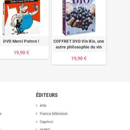
DVD Merci Patron !
COFFRET DVD Vin Bio, une
DVD 
autre philosophie du vin
q
19,90 €
19,90 €
ÉDITEURS
Arte
e
France télévision
Capricci
s
KMBO