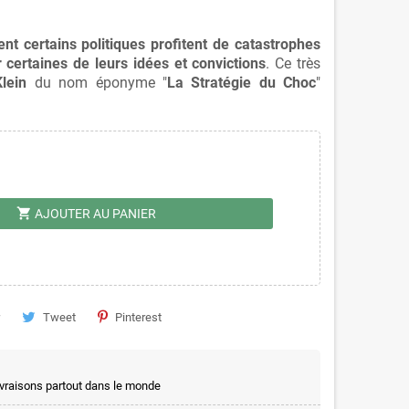
 certains politiques profitent de catastrophes
certaines de leurs idées et convictions
. Ce très
Klein
du nom éponyme "
La Stratégie du Choc
"
shopping_cart
AJOUTER AU PANIER
Tweet
Pinterest
ivraisons partout dans le monde