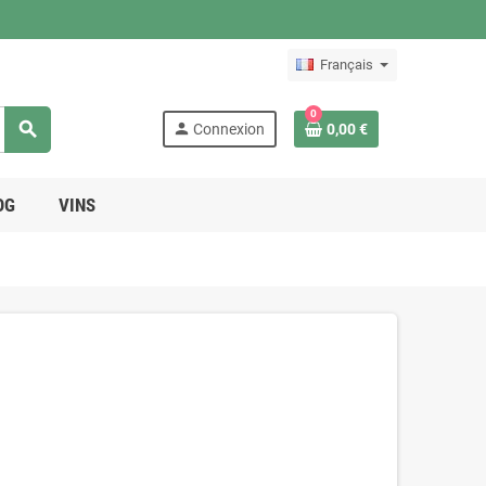
Français
0
search
person
Connexion
0,00 €
OG
VINS