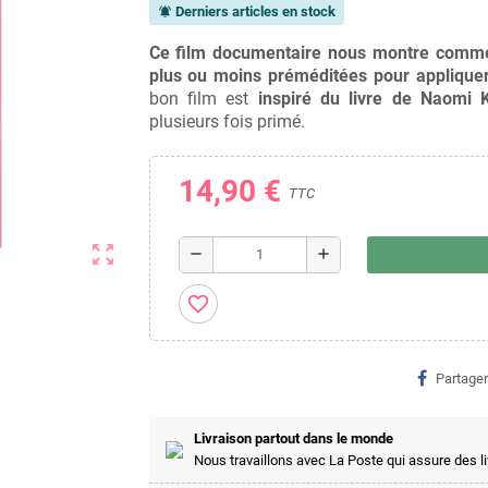
Derniers articles en stock
notifications_active
Ce film documentaire nous montre comment
plus ou moins préméditées pour appliquer 
bon film est
inspiré du livre de Naomi 
plusieurs fois primé.
14,90 €
TTC
zoom_out_map
remove
add
favorite_border
Partager
Livraison partout dans le monde
Nous travaillons avec La Poste qui assure des l