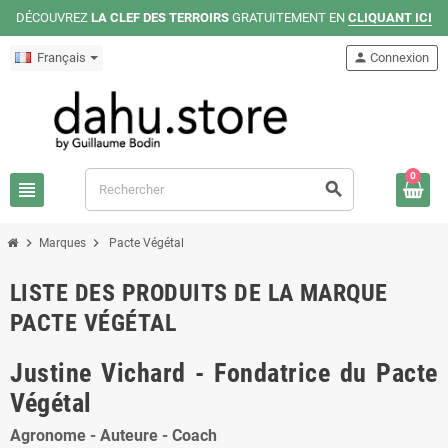
DÉCOUVREZ
LA CLEF DES TERROIRS
GRATUITEMENT EN
CLIQUANT ICI
Français
person
Connexion
0
view_headline
search
chevron_right
chevron_right
Marques
Pacte Végétal
LISTE DES PRODUITS DE LA MARQUE
PACTE VÉGÉTAL
Justine Vichard - Fondatrice du Pacte
Végétal
Agronome - Auteure - Coach