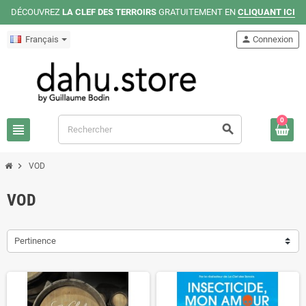
DÉCOUVREZ
LA CLEF DES TERROIRS
GRATUITEMENT EN
CLIQUANT ICI
Français
person
Connexion
0
view_headline
search
chevron_right
VOD
VOD
Pertinence