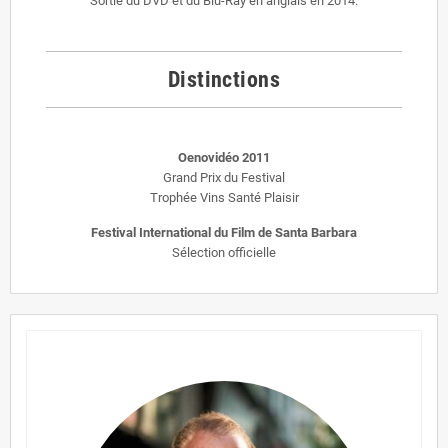
Sortie du DVD et du Blu-Ray en anglais en 2014.
Distinctions
Oenovidéo 2011
Grand Prix du Festival
Trophée Vins Santé Plaisir
Festival International du Film de Santa Barbara
Sélection officielle
A
prop