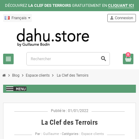
DÉCOUVREZ
LA CLEF DES TERROIRS
GRATUITEMENT EN
CLIQUANT ICI
Français
person
Connexion
0
view_headline
search
chevron_right
chevron_right
chevron_right
Blog
Espace clients
La Clef des Terroirs
Publié le : 01/01/2022
La Clef des Terroirs
Par :
Guillaume
- Catégories :
Espace clients