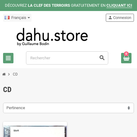
DÉCOUVREZ
LA CLEF DES TERROIRS
GRATUITEMENT EN
CLIQUANT ICI
Français
person
Connexion
0
view_headline
search
chevron_right
CD
CD
Pertinence