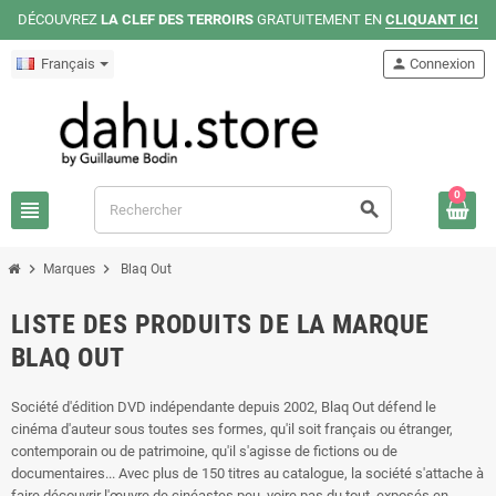
DÉCOUVREZ
LA CLEF DES TERROIRS
GRATUITEMENT EN
CLIQUANT ICI
Français
person
Connexion
0
view_headline
search
chevron_right
chevron_right
Marques
Blaq Out
LISTE DES PRODUITS DE LA MARQUE
BLAQ OUT
Société d'édition DVD indépendante depuis 2002, Blaq Out défend le
cinéma d'auteur sous toutes ses formes, qu'il soit français ou étranger,
contemporain ou de patrimoine, qu'il s'agisse de fictions ou de
documentaires... Avec plus de 150 titres au catalogue, la société s'attache à
faire découvrir l'œuvre de cinéastes peu, voire pas du tout, exposés en