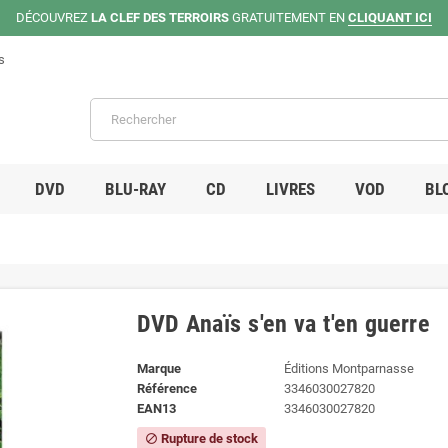
DÉCOUVREZ
LA CLEF DES TERROIRS
GRATUITEMENT EN
CLIQUANT ICI
s
DVD
BLU-RAY
CD
LIVRES
VOD
BL
DVD Anaïs s'en va t'en guerre
Marque
Éditions Montparnasse
Référence
3346030027820
EAN13
3346030027820
Rupture de stock
block