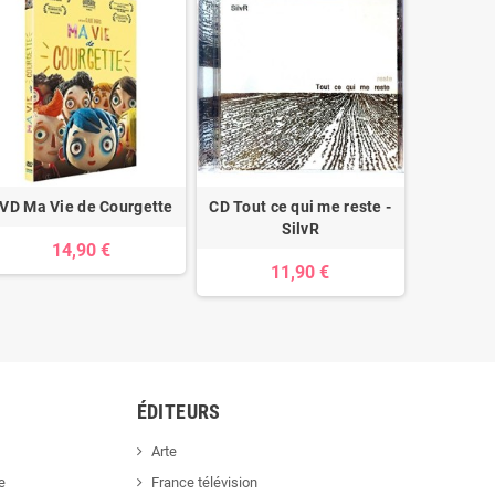
VD Ma Vie de Courgette
CD Tout ce qui me reste -
DVD Cultu
SilvR
14,90 €
11,90 €
ÉDITEURS
Arte
e
France télévision