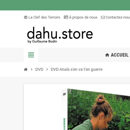
La Clef des Terroirs
À propos de nous
Contactez-nou
card_giftcard
view_headline
ACCUEIL
home
chevron_right
DVD
chevron_right
DVD Anaïs s'en va t'en guerre