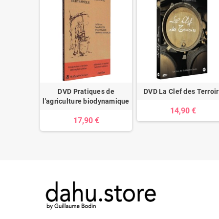
 100% Bio
DVD Pratiques de
DVD La Clef des Terroi
l'agriculture biodynamique
€
14,90 €
17,90 €