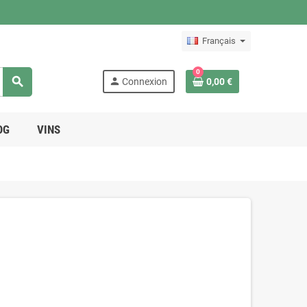
Français
0
search
person
Connexion
0,00 €
OG
VINS