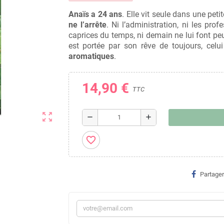
Anaïs a 24 ans
. Elle vit seule dans une pe
ne l’arrête
. Ni l’administration, ni les pro
caprices du temps, ni demain ne lui font pe
est portée par son rêve de toujours, cel
aromatiques
.
14,90 €
TTC
zoom_out_map
remove
add
favorite_border
Partager