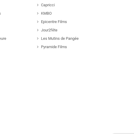
Capricci
s
KMBO
Epicentre Films
Jour2fête
eure
Les Mutins de Pangée
Pyramide Films