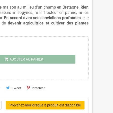
tite maison au milieu d’un champ en Bretagne.
Rien
fesseurs misogynes, ni le tracteur en panne, ni les
ur.
En accord avec ses convictions profondes
, elle
ui de
devenir agricultrice et cultiver des plantes
shopping_cart
AJOUTER AU PANIER
Tweet
Pinterest
Prévenez-moi lorsque le produit est disponible